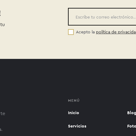
!
 tu
Acepto la
política de privacid
MENÚ
Inicio
Blo
rte
Servicios
Fot
a.