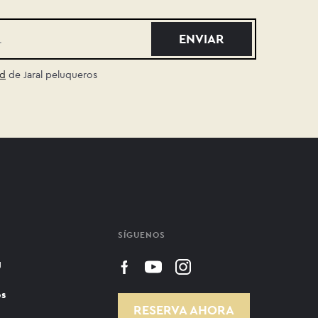
ad
de Jaral peluqueros
SÍGUENOS
g
os
RESERVA AHORA