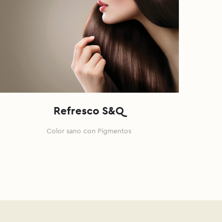
Refresco S&Q
Color sano con Pigmentos