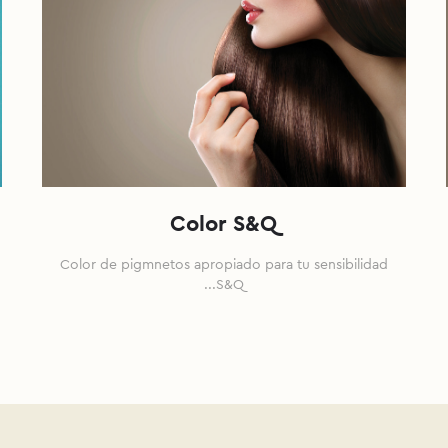
Color S&Q
Color de pigmnetos apropiado para tu sensibilidad
...S&Q