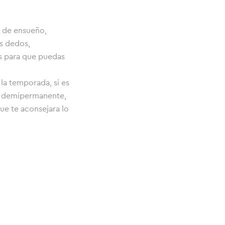
s de ensueño,
us dedos,
os para que puedas
 la temporada, si es
l o demipermanente,
ue te aconsejara lo